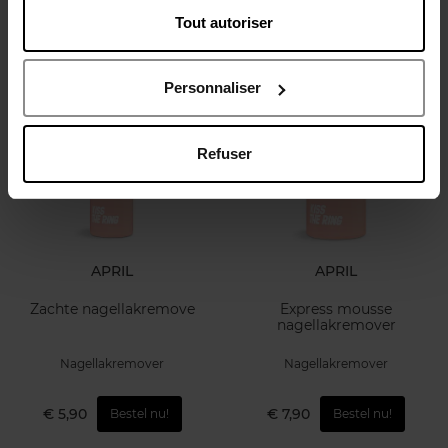
Nagellakremover
Tout autoriser
€ 7,90
Bestel nu!
Personnaliser
Refuser
APRIL
APRIL
Zachte nagellakremove
Express mousse
nagellakremover
Nagellakremover
Nagellakremover
€ 5,90
€ 7,90
Bestel nu!
Bestel nu!