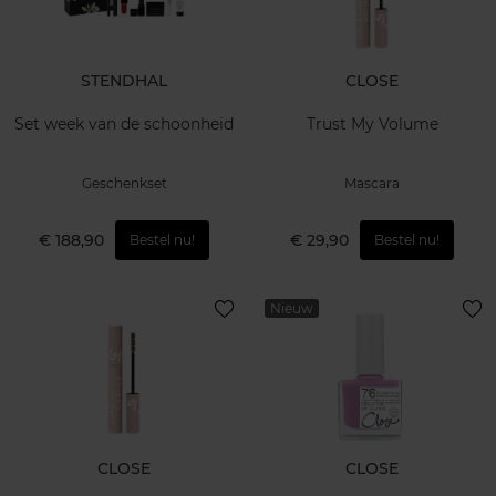
STENDHAL
CLOSE
Set week van de schoonheid
Trust My Volume
Geschenkset
Mascara
€ 188,90
€ 29,90
Bestel nu!
Bestel nu!
Nieuw
CLOSE
CLOSE