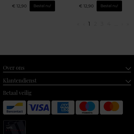
€ 12,90
€ 12,90
Bestel nu!
Bestel nu!
«
‹
1
2
3
4
...
›
»
Over ons
Klantendienst
Betaal veilig