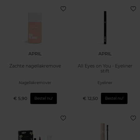
APRIL
APRIL
Zachte nagellakremove
All Eyes on You - Eyeliner
stift
Nagellakremover
Eyeliner
€ 5,90
€ 12,50
Bestel nu!
Bestel nu!