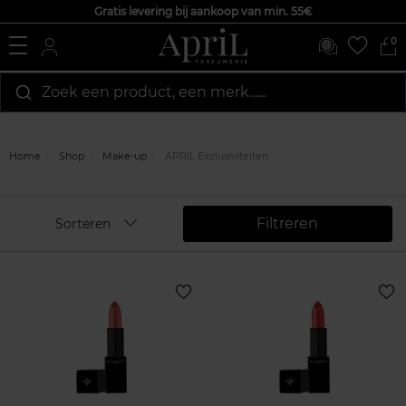
Gratis levering bij aankoop van min. 55€
0
Zoek een product, een merk…...
Home
Shop
Make-up
APRIL Exclusiviteiten
Filtreren
Sorteren