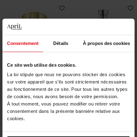
Consentement
Détails
À propos des cookies
VERSACE
VERSACE
Yellow Diamond
Pour Homme
Ce site web utilise des cookies.
La loi stipule que nous ne pouvons stocker des cookies
Eau de toilette
Eau de toilette
sur votre appareil que s’ils sont strictement nécessaires
au fonctionnement de ce site. Pour tous les autres types
Voir la fiche
Voir la fiche
de cookies, nous avons besoin de votre permission.
À tout moment, vous pouvez modifier ou retirer votre
consentement dans la présente bannière relative aux
cookies.