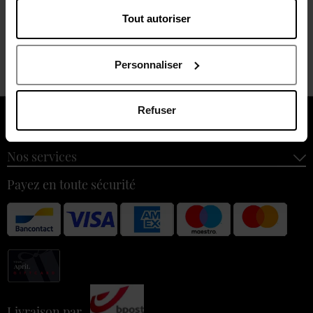
Tout autoriser
Livraison
Retour gratuit
Emballage
gratuite
dans votre
cadeau
à partir de 55€
magasin
offert
Personnaliser
Refuser
À propos de nous
Nos services
Payez en toute sécurité
Livraison par