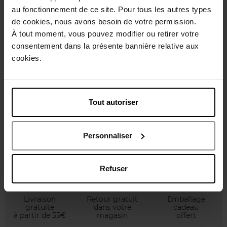
au fonctionnement de ce site. Pour tous les autres types
de cookies, nous avons besoin de votre permission.
À tout moment, vous pouvez modifier ou retirer votre
RALPH LAUREN
consentement dans la présente bannière relative aux
Romance
cookies.
Coffret
Tout autoriser
93,50 €
Ajouter
Personnaliser
Refuser
Livraison
Retour gratuit
Emballage
gratuite
dans votre
cadeau
à partir de 55€
magasin
offert