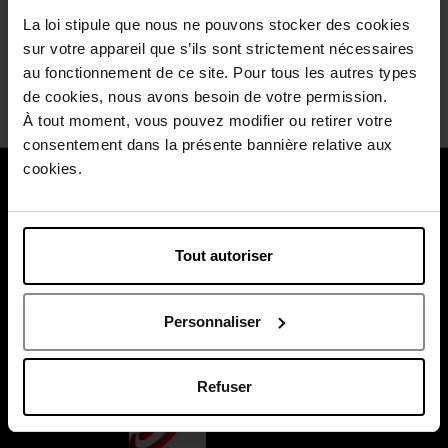
Malgré cela je suis très satisfaite par cette crème.
La loi stipule que nous ne pouvons stocker des cookies
Soyez le premier à évaluer ce commentaire.
sur votre appareil que s’ils sont strictement nécessaires
au fonctionnement de ce site. Pour tous les autres types
Appréciez-vous cet avis ?
Oui
Non
de cookies, nous avons besoin de votre permission.
À tout moment, vous pouvez modifier ou retirer votre
consentement dans la présente bannière relative aux
cookies.
À propos de nous
Nos services
Tout autoriser
Payez en toute sécurité
Personnaliser
Refuser