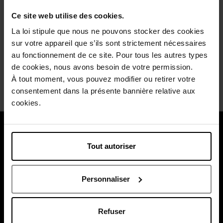
frais, intense, et reste présent toute la journée, même
après avoir survécu à un repas avec belle-maman. Le
Ce site web utilise des cookies.
flacon? Élégant, comme si James Bond lui-même l'avait
La loi stipule que nous ne pouvons stocker des cookies
dans sa salle de bain. J'ai reçu ce produit pour le tester, et
franchement, je ne veux plus le rendre.
sur votre appareil que s’ils sont strictement nécessaires
au fonctionnement de ce site. Pour tous les autres types
Soyez le premier à évaluer ce commentaire.
de cookies, nous avons besoin de votre permission.
Appréciez-vous cet avis ?
Oui
Non
À tout moment, vous pouvez modifier ou retirer votre
consentement dans la présente bannière relative aux
cookies.
À propos de nous
Tout autoriser
Nos services
Payez en toute sécurité
Personnaliser
Refuser