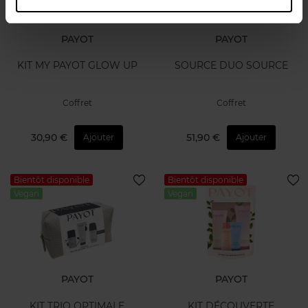
PAYOT
PAYOT
KIT MY PAYOT GLOW UP
SOURCE DUO SOURCE
Coffret
Coffret
30,90 €
51,90 €
Ajouter
Ajouter
Bientôt disponible
Bientôt disponible
Vegan
Vegan
PAYOT
PAYOT
KIT TRIO OPTIMALE
KIT DÉCOUVERTE