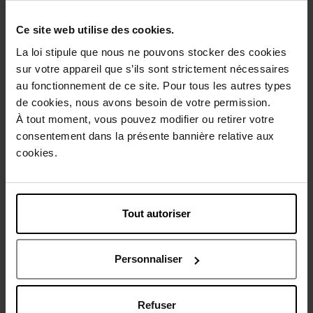
Bientôt disponible
Bientôt disponible
Ce site web utilise des cookies.
La loi stipule que nous ne pouvons stocker des cookies
sur votre appareil que s’ils sont strictement nécessaires
au fonctionnement de ce site. Pour tous les autres types
de cookies, nous avons besoin de votre permission.
PAYOT
PAYOT
À tout moment, vous pouvez modifier ou retirer votre
Coffret rituel de soins visage
Rituel Douceur Duo
consentement dans la présente bannière relative aux
cookies.
Soin Visage
Soin Visage
28,90 €
26,90 €
Ajouter
Ajouter
Tout autoriser
Bientôt disponible
Bientôt disponible
Personnaliser
Vegan
Vegan
Eco
Refuser