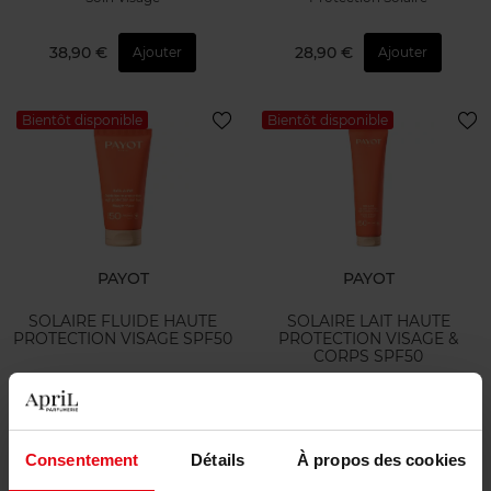
38,90 €
28,90 €
Ajouter
Ajouter
Bientôt disponible
Bientôt disponible
PAYOT
PAYOT
SOLAIRE FLUIDE HAUTE
SOLAIRE LAIT HAUTE
PROTECTION VISAGE SPF50
PROTECTION VISAGE &
CORPS SPF50
Protection Solaire
Protection Solaire
31,90 €
34,90 €
Ajouter
Ajouter
Consentement
Détails
À propos des cookies