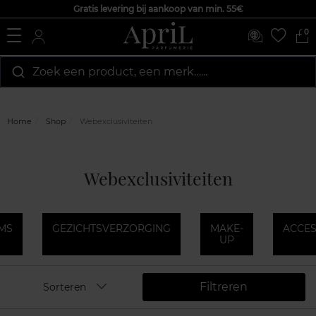
Gratis levering bij aankoop van min. 55€
0
Zoek een product, een merk…...
Home
Shop
Webexclusiviteiten
Webexclusiviteiten
MS
GEZICHTSVERZORGING
MAKE-
ACCES
UP
Filtreren
Sorteren