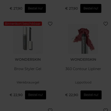
€ 27,90
€ 27,90
Bestel nu!
Bestel nu!
Binnenkort beschikbaar
WONDERSKIN
WONDERSKIN
Brow Styler Gel
360 Contour Lipliner
Wenkbrauwgel
Lippotlood
€ 22,90
€ 22,90
Bestel nu!
Bestel nu!