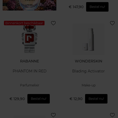
€ 147,90
Bestel nu!
Binnenkort beschikbaar
RABANNE
WONDERSKIN
PHANTOM IN RED
Blading Activator
Parfumelixir
Make-up
€ 129,90
€ 12,90
Bestel nu!
Bestel nu!