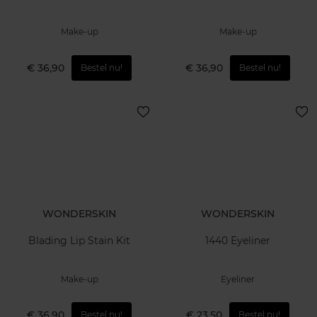
Make-up
Make-up
€ 36,90
€ 36,90
Bestel nu!
Bestel nu!
WONDERSKIN
WONDERSKIN
Blading Lip Stain Kit
1440 Eyeliner
Make-up
Eyeliner
€ 36,90
€ 23,50
Bestel nu!
Bestel nu!