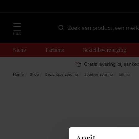
MENU
Nieuw
Parfums
Gezichtsverzorging
Gratis levering bij aanko
Home
Shop
Gezichtsverzorging
Soort verzorging
Lifting