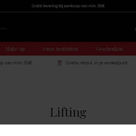
Gratis levering bij aankoop van min. 55€
Make-up
Onze instituten
Geschenken
op van min. 55€
Gratis retour in je winkelpunt
Lifting