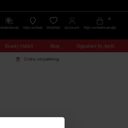
0
Nederlands
Mijn winkel
Wishlist
Account
Mijn winkelmandje
Beauty Outlet
Blog
Signature by ApriL
Gratis verpakking