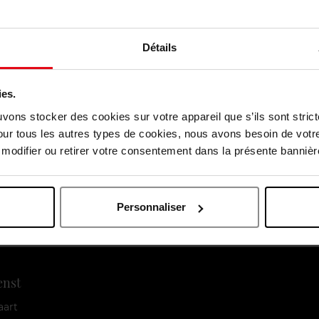
Détails
ies.
uvons stocker des cookies sur votre appareil que s’ils sont stri
our tous les autres types de cookies, nous avons besoin de votr
odifier ou retirer votre consentement dans la présente bannière
Gratis levering
Gratis retour
Gratis
vanaf €55
in je winkelpunt
verpakking
Personnaliser
enst
aart