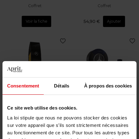
Coffret
Coffret
54,90 €
Voir la fiche
Ajouter
MERCEDES-BENZ
MERCEDES-BENZ
Consentement
Détails
À propos des cookies
CLUB BLACK
SIGN
Ce site web utilise des cookies.
Coffret
Coffret
La loi stipule que nous ne pouvons stocker des cookies
sur votre appareil que s’ils sont strictement nécessaires
Voir la fiche
Voir la fiche
au fonctionnement de ce site. Pour tous les autres types