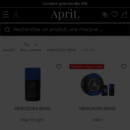
Livraison gratuite dès 55€
0
Rechercher un produit, une marque…...
Tri
Accueil
Nos marques
MERCEDES-BENZ
Coffrets
Bientôt disponible
MERCEDES-BENZ
MERCEDES-BENZ
Man Bright
Man