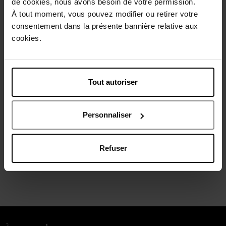
de cookies, nous avons besoin de votre permission.
À tout moment, vous pouvez modifier ou retirer votre
Bientôt disponible
consentement dans la présente bannière relative aux
cookies.
Tout autoriser
MERCEDES-BENZ
Mercedes-Benz Select
Personnaliser
Coffret
Refuser
78,90 €
Ajouter