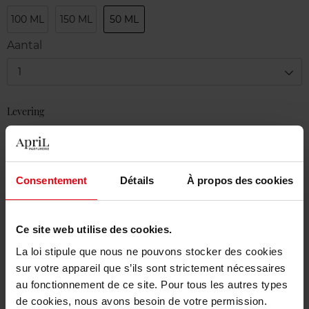
100 ML
150 ML
50 ML
Aantal
1
Levering
Voorradig
In winkelmandje
Consentement
Détails
À propos des cookies
Gratis levering bij aankoop van min. 55€
Gratis retour in je winkelpunt
Ce site web utilise des cookies.
Gratis verpakking
La loi stipule que nous ne pouvons stocker des cookies
sur votre appareil que s’ils sont strictement nécessaires
au fonctionnement de ce site. Pour tous les autres types
de cookies, nous avons besoin de votre permission.