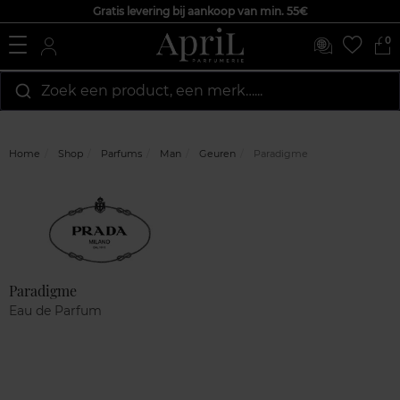
Gratis levering bij aankoop van min. 55€
0
Zoek een product, een merk…...
Home
Shop
Parfums
Man
Geuren
Paradigme
Marque
Klantenreviews
Paradigme
Eau de Parfum