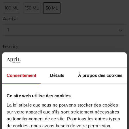
100 ML
150 ML
50 ML
Aantal
1
Levering
Voorradig
In winkelmandje
Consentement
Détails
À propos des cookies
Gratis levering bij aankoop van min. 55€
Gratis retour in je winkelpunt
Ce site web utilise des cookies.
Gratis verpakking
La loi stipule que nous ne pouvons stocker des cookies
sur votre appareil que s’ils sont strictement nécessaires
au fonctionnement de ce site. Pour tous les autres types
de cookies, nous avons besoin de votre permission.