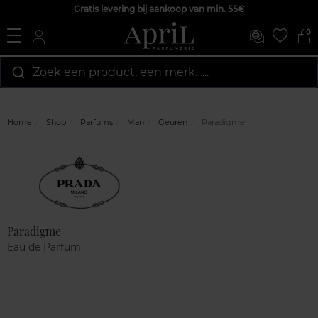
Gratis levering bij aankoop van min. 55€
0
Zoek een product, een merk…...
Home
Shop
Parfums
Man
Geuren
Paradigme
Marque
Klantenreviews
Paradigme
Eau de Parfum