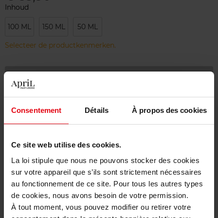
Inhoud
100 ML
150 ML
50 ML
Selecteer de productkenmerken.
Bestel nu!
Gratis levering bij aankoop van min. 55€
Consentement
Détails
À propos des cookies
Gratis retour in je winkelpunt
Gratis verpakking
Ce site web utilise des cookies.
La loi stipule que nous ne pouvons stocker des cookies
sur votre appareil que s’ils sont strictement nécessaires
au fonctionnement de ce site. Pour tous les autres types
Beschrijving
de cookies, nous avons besoin de votre permission.
À tout moment, vous pouvez modifier ou retirer votre