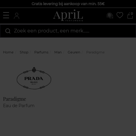
Gratis levering bij aankoop van min. 55€
0
Zoek een product, een merk…...
Home
Shop
Parfums
Man
Geuren
Paradigme
Marque
Klantenreviews
Paradigme
Eau de Parfum