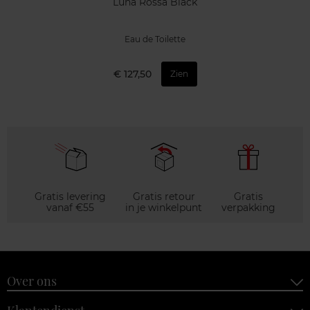
Luna Rossa Black
Eau de Toilette
€ 127,50
Zien
Gratis levering
Gratis retour
Gratis
vanaf €55
in je winkelpunt
verpakking
Over ons