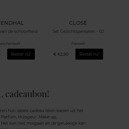
TENDHAL
CLOSE
 van de schoonheid
Set Gezichtspenselen - 02
C'est 
eschenkset
Penseel
0
Bestel nu!
€ 62,90
Bestel nu!
€ 1
L cadeaubon!
ren hun ideale cadeau laten kiezen uit het
 Parfum, Huisgeur, Make-up,
. Het kan niet misgaan en de gelukkige kan