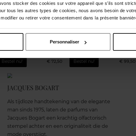
uvons stocker des cookies sur votre appareil que s’ils sont stri
our tous les autres types de cookies, nous avons besoin de votr
odifier ou retirer votre consentement dans la présente bannière
LAIN
GIVENCHY
YVES S
IA FLORABLOOM
L'INTERDIT
Libre L'Ea
Personnaliser
Toilette
Eau de Parfum
Ea
Bestel nu!
€ 72,50
Bestel nu!
€ 99,50
JACQUES BOGART
Als tijdloze handtekening van de elegante
man sinds 1975, laten de parfums van
Jacques Bogart een krachtig olfactorisch
stempel achter en een originaliteit die de
mode overstijgt.