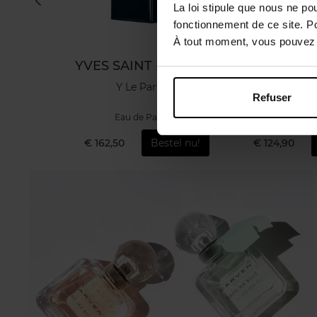
La loi stipule que nous ne po
fonctionnement de ce site. P
À tout moment, vous pouvez m
S
YVES SAINT LAURENT
GUER
 de Parfum
Y Le Parfum
AQUA ALLEGOR
Refuser
um
Eau de Parfum
Eau de 
tel nu!
€ 162,50
Bestel nu!
€ 124,90