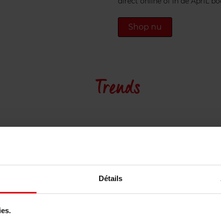
direct online of in de ApriL b
Shop nu
Trends
Détails
ies.