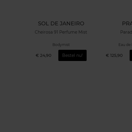
NEIRO
SOL DE JANEIRO
PR
Mist
Cheirosa 91 Perfume Mist
Para
Bodymist
Eau de
el nu!
€ 24,90
Bestel nu!
€ 125,90