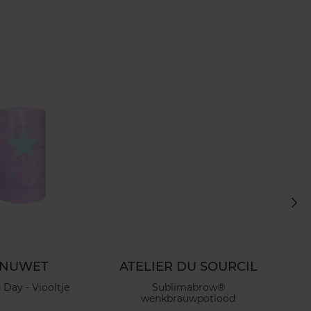
INUWET
ATELIER DU SOURCIL
 Day - Viooltje
Sublimabrow®
F
wenkbrauwpotlood