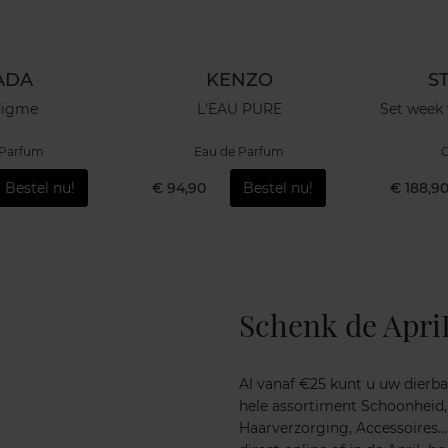
ADA
KENZO
S
digme
L'EAU PURE
Set week
 Parfum
Eau de Parfum
G
Bestel nu!
€ 94,90
Bestel nu!
€ 188,9
Schenk de Apri
Al vanaf €25 kunt u uw dierba
hele assortiment Schoonheid,
Haarverzorging, Accessoires..