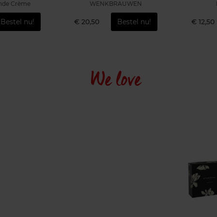
nde Crème
WENKBRAUWEN
Bestel nu!
€ 20,50
Bestel nu!
€ 12,50
We love