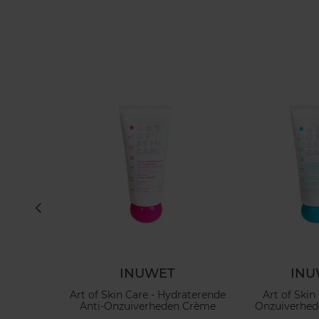
EL
INUWET
INU
ver Perfume
Art of Skin Care - Hydraterende
Art of Skin 
rfum voor
Anti-Onzuiverheden Crème
Onzuiverhed