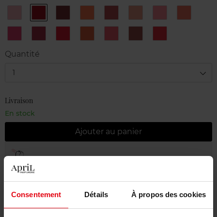
16
18
23
Litchi
Nut
N°1
N°2
N°3
Balm
Tango
Black
Nude
Baby
Peach
(mat)
Rose
N°4
N°5
N°6
N°7
N°8
N°9
Poppy
Pinky
Berry
Cherry
Coral
Candy
Chestnut
Quantité
1
Livraison
En stock
Ajouter au panier
Livraison gratuite à partir de 55€
Retour gratuit dans votre magasin
Emballage cadeau offert
Consentement
Détails
À propos des cookies