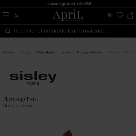
Livraison gratuite dès 55€
0
Rechercher un produit, une marque…...
Accueil
Shop
Maquillage
Lèvres
Rouge à lèvres
Phyto-Lip Twist
Marque
Avis
clients
Phyto-Lip Twist
Rouge à Lèvres