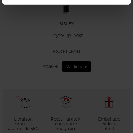
SISLEY
Phyto-Lip Twist
Rouge à Lèvres
42,50 €
Voir la fiche
Livraison
Retour gratuit
Emballage
gratuite
dans votre
cadeau
à partir de 55€
magasin
offert