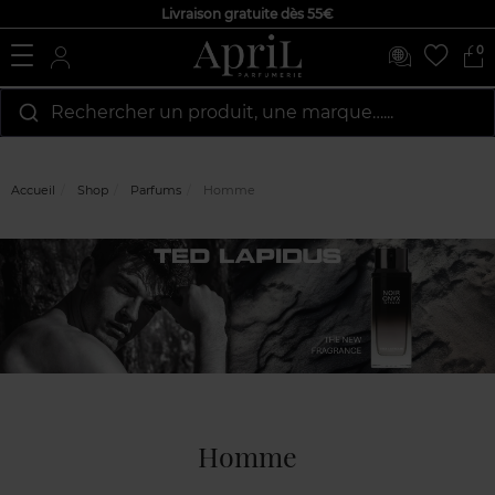
Livraison gratuite dès 55€
0
Rechercher un produit, une marque…...
Accueil
Shop
Parfums
Homme
Homme