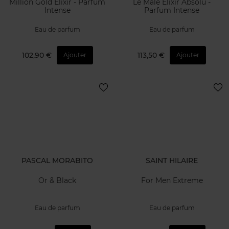
Million Gold Elixir - Parfum
Le Male Elixir Absolu -
Intense
Parfum Intense
Eau de parfum
Eau de parfum
102,90 €
113,50 €
Ajouter
Ajouter
PASCAL MORABITO
SAINT HILAIRE
Or & Black
For Men Extreme
Eau de parfum
Eau de parfum