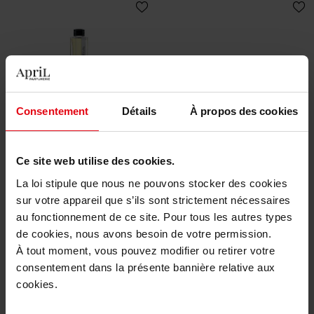
MONTBLANC
GIVENCHY
Consentement
Détails
À propos des cookies
Montblanc Collection Neroli
GENTLEMAN SOCIETY EAU
Letters 125ml
DE PARFUM SPORT
Ce site web utilise des cookies.
Eau de parfum
Eau de parfum
La loi stipule que nous ne pouvons stocker des cookies
sur votre appareil que s’ils sont strictement nécessaires
130,50 €
86,50 €
Ajouter
Ajouter
au fonctionnement de ce site. Pour tous les autres types
de cookies, nous avons besoin de votre permission.
À tout moment, vous pouvez modifier ou retirer votre
consentement dans la présente bannière relative aux
cookies.