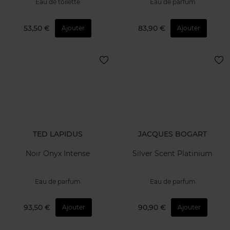
Eau de toilette
Eau de parfum
53,50 €
83,90 €
Ajouter
Ajouter
TED LAPIDUS
JACQUES BOGART
Noir Onyx Intense
Silver Scent Platinium
Eau de parfum
Eau de parfum
93,50 €
90,90 €
Ajouter
Ajouter