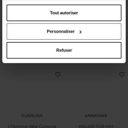
Tout autoriser
JEAN PAUL GAULTIER
NARCISO RODRIGUEZ
SCANDAL POUR HOMME
For Him Musc Santal Eau de
ELIXIR
Parfum Intense
Personnaliser
PARFUM
Eau de parfum
Refuser
104,90 €
107,50 €
Ajouter
Ajouter
GUERLAIN
ANNAYAKE
L’Homme Idéal Cologne
KAGARI FOR HIM