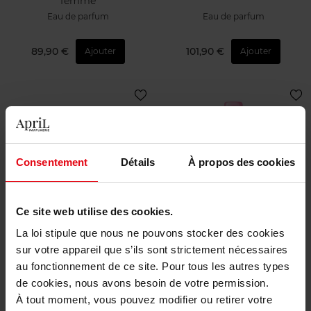
femme
Eau de parfum
Eau de parfum
89,90 €
101,90 €
Ajouter
Ajouter
Consentement
Détails
À propos des cookies
GIORGIO ARMANI
LANCOME
Ce site web utilise des cookies.
My Way Sunny Vanilla -
Ô Oui Hair & Body Mist
Parfum floral ambré fruité
La loi stipule que nous ne pouvons stocker des cookies
pour femme
sur votre appareil que s’ils sont strictement nécessaires
Eau de parfum
Eau de parfum
au fonctionnement de ce site. Pour tous les autres types
de cookies, nous avons besoin de votre permission.
85,50 €
23,90 €
Ajouter
Ajouter
À tout moment, vous pouvez modifier ou retirer votre