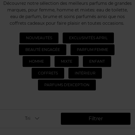
Découvrez notre sélection des meilleurs parfums de grandes
marques, pour femme, homme et mixtes: eau de toilette,
eau de parfum, brume et soins parfumés ainsi que nos
coffrets cadeaux pour faire plaisir en toutes occasions.
NOUVEAUTÉS
EXCLUSIVITÉS APRIL
BEAUTÉ ENGAGÉE
PARFUM FEMME
HOMME
MIXTE
ENFANT
COFFRETS
INTÉRIEUR
PARFUMS D'EXCEPTION
Filtrer
Tri