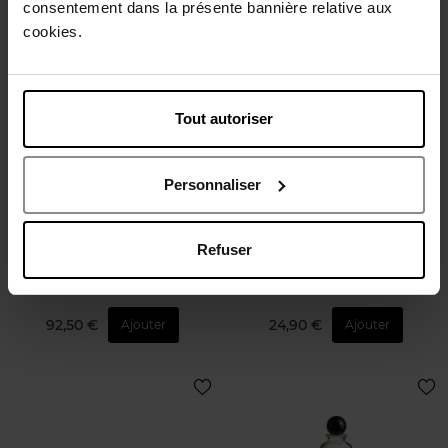
consentement dans la présente bannière relative aux
cookies.
Tout autoriser
AZZARO
SOL DE JANEIRO
Personnaliser
Forever Wanted Absolu
Leite Café
Refuser
Eau de parfum
Brume parfumée
92,50 €
24,90 €
Ajouter
Ajouter