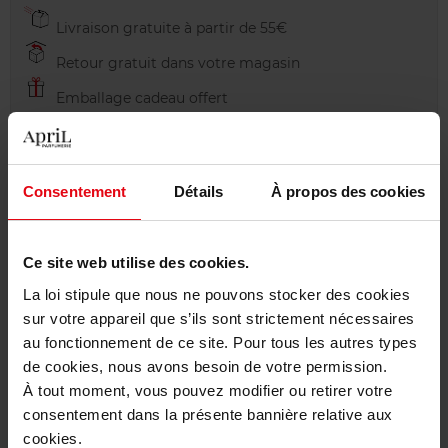
Livraison gratuite à partir de 55€
Retour gratuit dans votre magasin
Emballage cadeau offert
Consentement
Détails
À propos des cookies
Description
Ce site web utilise des cookies.
Caractéristiques
La loi stipule que nous ne pouvons stocker des cookies
sur votre appareil que s’ils sont strictement nécessaires
au fonctionnement de ce site. Pour tous les autres types
Avis client
Politique relative aux avis des clients
de cookies, nous avons besoin de votre permission.
À tout moment, vous pouvez modifier ou retirer votre
Vous aimerez peut-être
consentement dans la présente bannière relative aux
cookies.