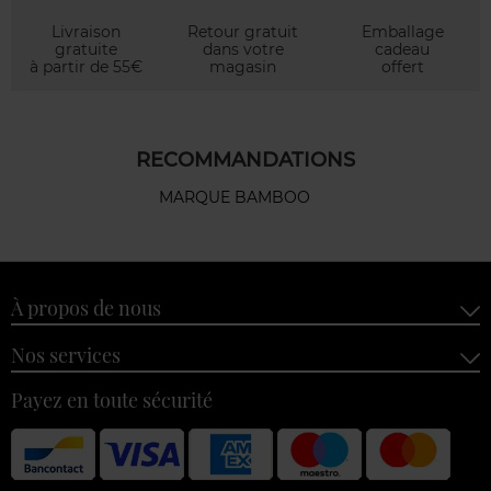
Livraison
Retour gratuit
Emballage
gratuite
dans votre
cadeau
à partir de 55€
magasin
offert
RECOMMANDATIONS
MARQUE BAMBOO
À propos de nous
Nos services
Payez en toute sécurité