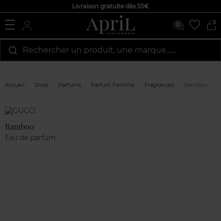
Livraison gratuite dès 55€
0
Rechercher un produit, une marque…...
Accueil
Shop
Parfums
Parfum Femme
Fragrances
Bamboo
Marque
Avis
clients
Bamboo
Eau de parfum