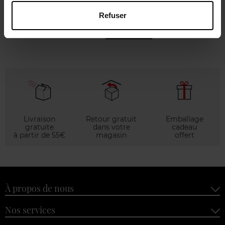
Eau de parfum
Refuser
77,90 €
Voir la fiche
Livraison
Retour gratuit
Emballage
gratuite
dans votre
cadeau
à partir de 55€
magasin
offert
À propos de nous
Nos services