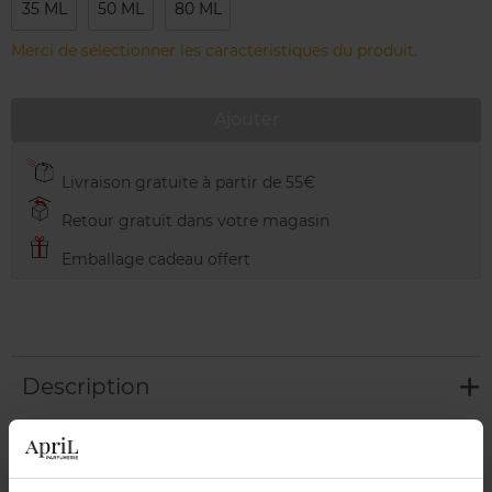
35 ML
50 ML
80 ML
Merci de sélectionner les caractéristiques du produit.
Ajouter
Livraison gratuite à partir de 55€
Retour gratuit dans votre magasin
Emballage cadeau offert
Description
Conseil d'utilisation