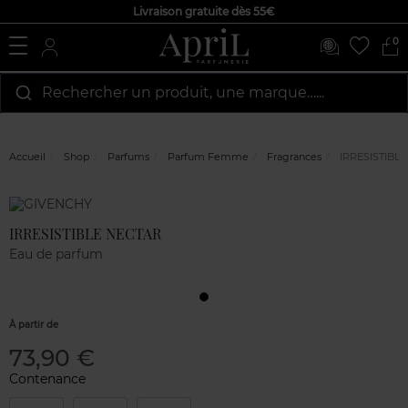
Livraison gratuite dès 55€
0
Rechercher un produit, une marque…...
Accueil
Shop
Parfums
Parfum Femme
Fragrances
IRRESISTIBL
Marque
Avis
clients
IRRESISTIBLE NECTAR
Eau de parfum
À partir de
73,90 €
Contenance