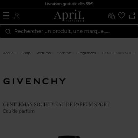
Livraison gratuite dès 55€
0
Rechercher un produit, une marque…...
Accueil
Shop
Parfums
Homme
Fragrances
GENTLEMAN SOCIET
Marque
Avis
clients
GENTLEMAN SOCIETY EAU DE PARFUM SPORT
Eau de parfum