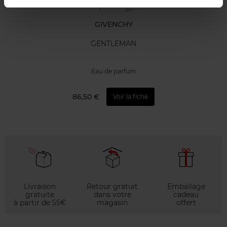
GIVENCHY
GENTLEMAN
Eau de parfum
86,50 €
Voir la fiche
Livraison
Retour gratuit
Emballage
gratuite
dans votre
cadeau
à partir de 55€
magasin
offert