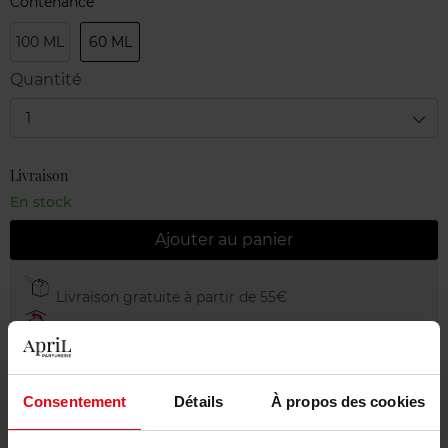
Contenance
100 ML
60 ML
Quantité
1
Livraison
En stock
Ajouter au panier
Livraison gratuite à partir de 55€
Retour gratuit dans votre magasin
Emballage cadeau offert
Consentement
Détails
À propos des cookies