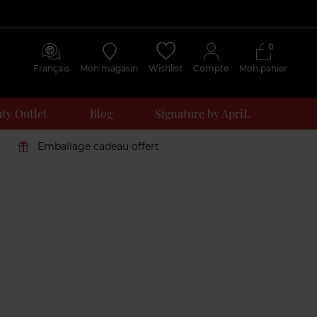
0
Français
Mon magasin
Wishlist
Compte
Mon panier
ty Outlet
Blog
Signature by ApriL
Emballage cadeau offert
Avis
clients