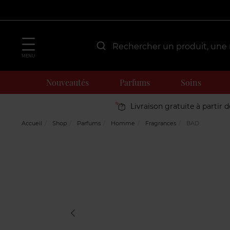
MENU
Nouveautés
Parfums
Soins
Livraison gratuite à partir 
Accueil
Shop
Parfums
Homme
Fragrances
BAD