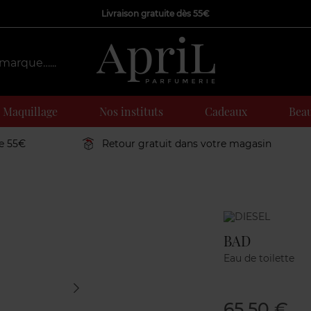
Livraison gratuite dès 55€
Maquillage
Nos instituts
Cadeaux
Beau
de 55€
Retour gratuit dans votre magasin
Marque
BAD
Eau de toilette
65,50 €