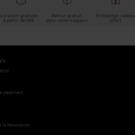
Livraison gratuite
Retour gratuit
Emballage cadeau
à partir de 55€
dans votre magasin
offert
es
élité
e paiement
à la Newsletter