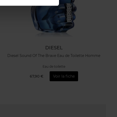
DIESEL
Diesel Sound Of The Brave Eau de Toilette Homme
Eau de toilette
67,90 €
Voir la fiche