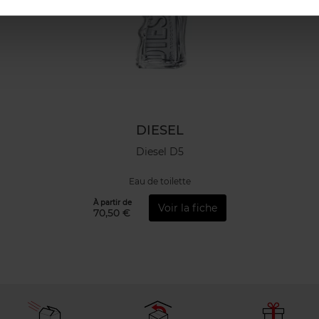
DIESEL
Diesel D5
Eau de toilette
À partir de
Voir la fiche
70,50 €