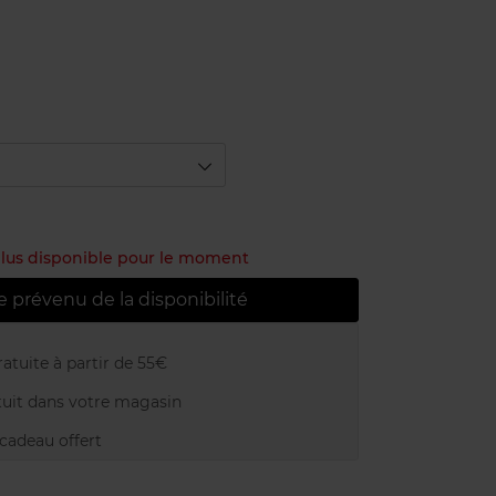
 plus disponible pour le moment
e prévenu de la disponibilité
atuite à partir de 55€
uit dans votre magasin
adeau offert