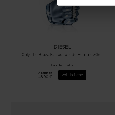
DIESEL
Only The Brave Eau de Toilette Homme 50ml
Eau de toilette
À partir de
Voir la fiche
48,90 €