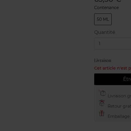
Contenance
50 ML
Quantité
1
Livraison
Cet article n'est
Êtr
Livraison gr
Retour grat
Emballage c