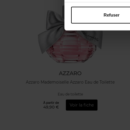
Refuser
AZZARO
Azzaro Mademoiselle Azzaro Eau de Toilette
Eau de toilette
À partir de
Voir la fiche
49,90 €