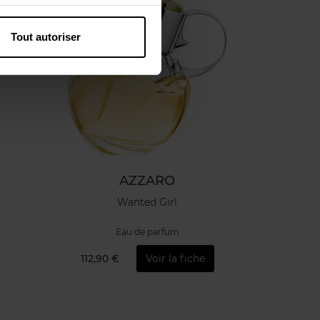
Tout autoriser
AZZARO
Wanted Girl
Eau de parfum
112,90 €
Voir la fiche