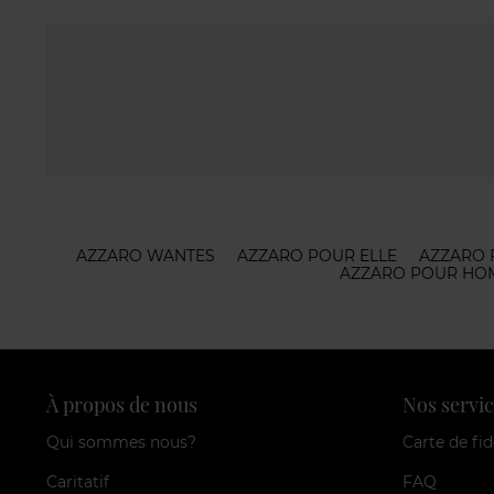
AZZARO WANTES
AZZARO POUR ELLE
AZZARO 
AZZARO POUR HO
À propos de nous
Nos servic
Qui sommes nous?
Carte de fid
Caritatif
FAQ