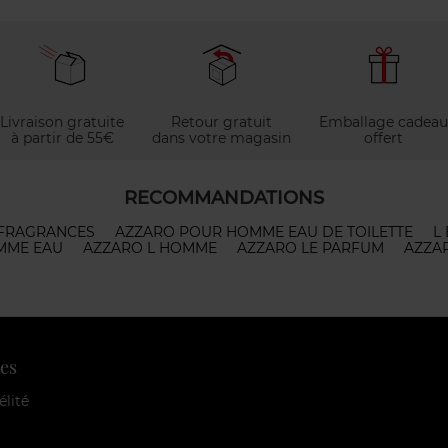
Livraison gratuite
Retour gratuit
Emballage cadeau
à partir de 55€
dans votre magasin
offert
RECOMMANDATIONS
FRAGRANCES
AZZARO POUR HOMME EAU DE TOILETTE
L
MME EAU
AZZARO L HOMME
AZZARO LE PARFUM
AZZA
es
élité