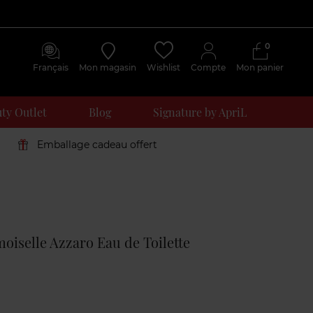
0
Français
Mon magasin
Wishlist
Compte
Mon panier
ty Outlet
Blog
Signature by ApriL
Emballage cadeau offert
Avis
clients
iselle Azzaro Eau de Toilette