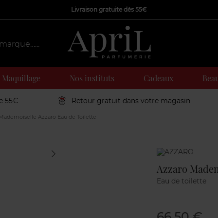
Livraison gratuite dès 55€
Maquillage
Nos instituts
Cadeaux
Beau
de 55€
Retour gratuit dans votre magasin
Mademoiselle Azzaro Eau de Toilette
Marque
Azzaro Mademo
Eau de toilette
66,50 €