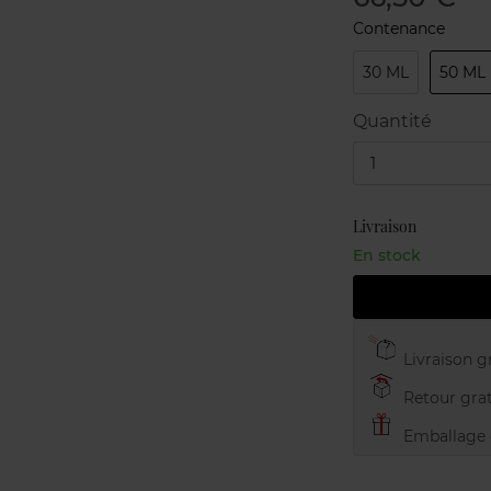
Contenance
30 ML
50 ML
Quantité
1
Livraison
En stock
Livraison gr
Retour grat
Emballage c